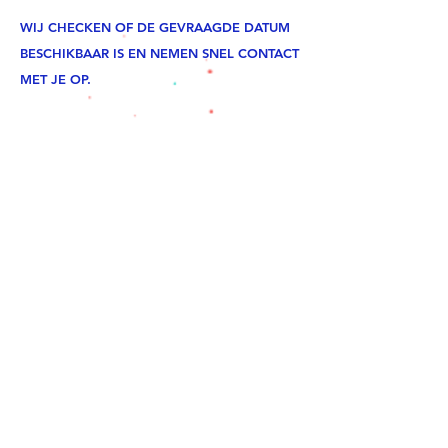
WIJ CHECKEN OF DE GEVRAAGDE DATUM
BESCHIKBAAR IS EN NEMEN SNEL CONTACT
MET JE OP.
*Tijdens de Sinksenfoor is Bar Oost gesloten
en zijn er geen evenementen mogelijk.
2026 VOLGEBOEKT tot eind september.
ik wil graag de nieuwsbrief
ontvangen
schrijf me in