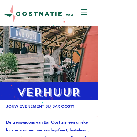
oostnatie
vzw
VERHUUR
JOUW EVENEMENT BIJ BAR OOST?
De treinwagons van Bar Oost zijn een unieke
locatie voor een verjaardagsfeest, lentefeest,