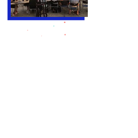
Meer details over ons
zomerprogramma
vind je op Instagram
@bar_oost en Facebook
ik wil graag de nieuwsbrief
ontvangen
schrijf me in