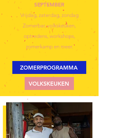
SEPTEMBER
Vrijdag, zaterdag, zondag
Zomerbar, volkskeuken,
optredens, workshops,
zomerkamp en meer.
ZOMERPROGRAMMA
VOLKSKEUKEN